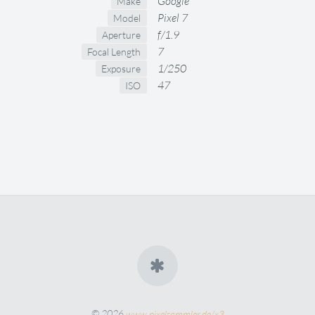
Google
Make
Pixel 7
Model
f/1.9
Aperture
7
Focal Length
1/250
Exposure
47
ISO
© 2026
www.pixelsammler.de/x3