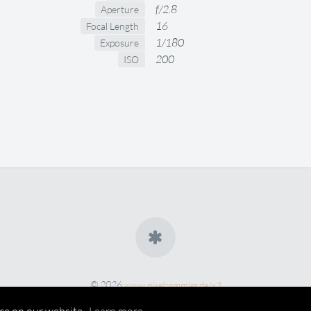
f/2.8
Aperture
16
Focal Length
1/180
Exposure
200
ISO
© 2026
www.pixelsammler.de/x3