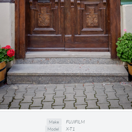
FUJIFILM
Make
X-T1
Model